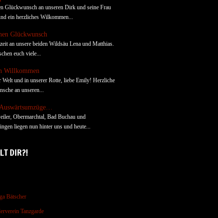
en Glückwunsch an unseren Dirk und seine Frau
nd ein herzliches Wilkommen...
chen Glückwunsch
zeit an unsere beiden Wildsäu Lena und Matthias.
chen euch viele...
ch Willkommen
r Welt und in unserer Rotte, liebe Emily! Herzliche
sche an unseren...
 Auswärtsumzüge…
eiler, Obermarchtal, Bad Buchau und
ngen liegen nun hinter uns und heute...
LT DIR?!
ga Bätscher
erverein Tanzgarde