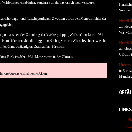
n Wildschweinen ableiten, sondern von der historisch nachweisbaren
Herzlich
Simone u
herholungs- und freizeitsportlichen Zwecken durch den Mensch, fehlte der
Herzli
gsgebiet.
zur Hoch
Wir wüns
sagen, dass seit der Gründung der Maskengruppe „Wildsäu“ im Jahre 1984
 Heute fürchten sich die Jogger im Sauhag vor den Wildschweinen, wie sich
Herzli
m berühmt berüchtigten „Sauhaufen“ fürchten.
auf diese
Glückwün
hias Funk im Jahr 1984. Mehr hierzu in der Chronik.
Unsere
in Ebenw
r die Galerie enthält keine Alben.
Munderki
GEFÄL
LINKS
Flag
Förd