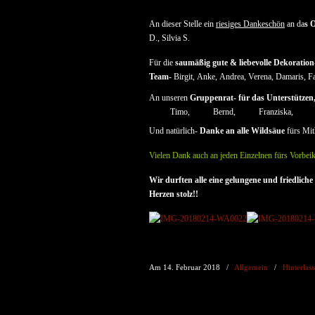
An dieser Stelle ein
riesiges Dankeschön
an da
s 
D., Silvia S.
Für die
saumäßig gute & liebevolle Dekoration
Team-
Birgit, Anke, Andrea, Verena, Damaris, Fa
An unseren
Gruppenrat- für das Unterstützen,
Timo,
Bernd,
Franziska,
Und natürlich-
Danke an alle Wildsäue
fürs Mit
Vielen Dank auch an jeden Einzelnen fürs Vorbe
Wir durften alle eine gelungene und friedlic
Herzen stolz!!
Am 14. Februar 2018
/
Allgemein
/
Hinterlas