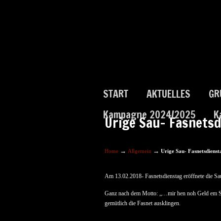
START
AKTUELLES
GR
Kampagne 2024/2025
K
Urige Sau- Fasnetsd
→
→
Home
Allgemein
Urige Sau- Fasnetsdiens
Am 13.02.2018- Fasnetsdienstag eröffnete die S
Ganz nach dem Motto: „…mir hen noh Geld em Sac
gemütlich die Fasnet ausklingen.