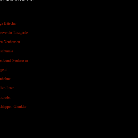
012 16.02. - 21.02.2012
ga Bätscher
erverein Tanzgarde
en Neuhausen
schtmala
renbund Neuhausen
geni
enhähne
llen Peter
ndluder
hlappen-Glunkler