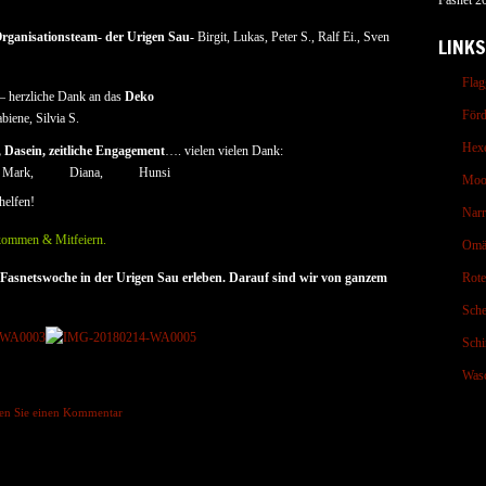
Fasnet 2
Organisationsteam- der Urigen Sau-
Birgit, Lukas, Peter S., Ralf Ei., Sven
LINKS
Flag
– herzliche Dank an das
Deko
Förd
biene, Silvia S.
Hex
 Dasein, zeitliche Engagement
…. vielen vielen Dank:
Mark,
Diana,
Hunsi
Moo
helfen!
Nar
ikommen & Mitfeiern.
Omä
he Fasnetswoche in der Urigen Sau erleben. Darauf sind wir von ganzem
Rot
Sche
Schi
Wasc
sen Sie einen Kommentar