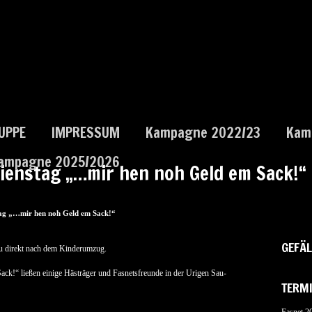
UPPE
IMPRESSUM
Kampagne 2022/23
Kam
ampagne 2025/2026
ienstag „…mir hen noh Geld em Sack!“
tag „…mir hen noh Geld em Sack!“
GEFÄL
au direkt nach dem Kinderumzug.
k!“ ließen einige Hästräger und Fasnetsfreunde in der Urigen Sau-
TERM