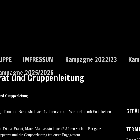
UPPE
IMPRESSUM
Kampagne 2022/23
Kam
ampagne 2025/2026
at und Gruppenleitung
nd Gruppenleitung
GEFÄL
g: Timo und Bernd sind nach 4 Jahren vorbei. Wir durften mit Euch beiden
TERM
: Diana, Franzi, Marc, Mathias sind nach 2 Jahren vorbei. Ein ganz
ppenrat und die Gruppenleitung für eurer Engagement.