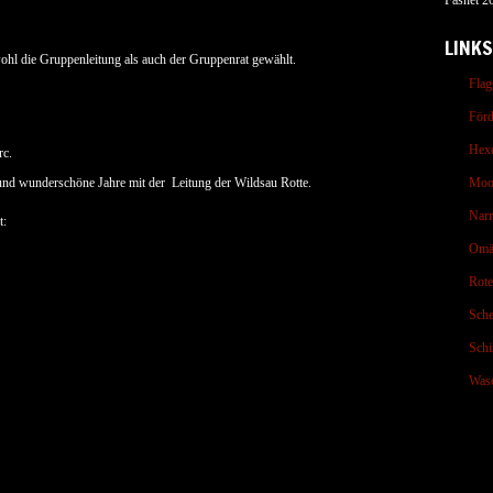
Fasnet 2
LINKS
hl die Gruppenleitung als auch der Gruppenrat gewählt.
Flag
Förd
Hex
rc.
und wunderschöne Jahre mit der Leitung der Wildsau Rotte.
Moo
Nar
t:
Omä
Rot
Sche
Schi
Wasc