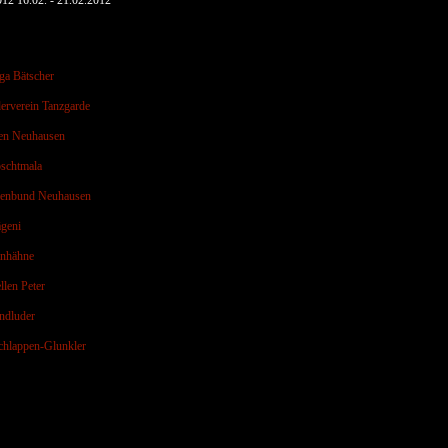
012 16.02. - 21.02.2012
ga Bätscher
erverein Tanzgarde
en Neuhausen
schtmala
renbund Neuhausen
geni
enhähne
llen Peter
ndluder
hlappen-Glunkler