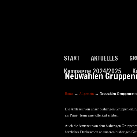
START
AKTUELLES
GR
Kampagne 2024/2025
K
Neuwahlen Gruppenr
→
→
Home
Allgemein
Neuwahlen Gruppenrat u
Die Amtszeit von unser bisherigen Gruppenleitun
als Präsi- Team eine tolle Zeit erleben.
Auch die Amtszeit von dem bisherigen Gruppenrat
herzliches Dankeschön an unseren bisherigen Gru