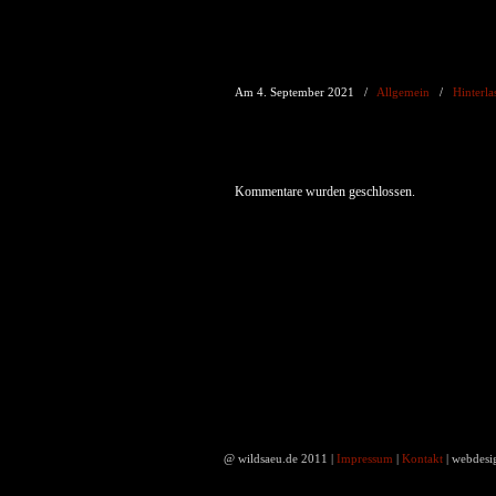
Am 4. September 2021
/
Allgemein
/
Hinterl
Kommentare wurden geschlossen.
@ wildsaeu.de 2011 |
Impressum
|
Kontakt
| webdes