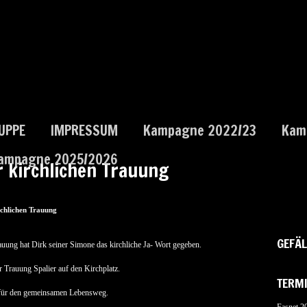
UPPE
IMPRESSUM
Kampagne 2022/23
Kam
ampagne 2025/2026
 kirchlichen Trauung
chlichen Trauung
GEFÄL
uung hat Dirk seiner Simone das kirchliche Ja- Wort gegeben.
 Trauung Spalier auf den Kirchplatz.
TERM
 für den gemeinsamen Lebensweg.