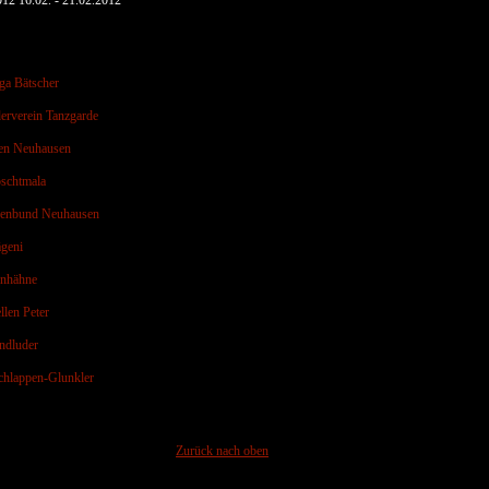
012 16.02. - 21.02.2012
ga Bätscher
erverein Tanzgarde
en Neuhausen
schtmala
renbund Neuhausen
geni
enhähne
llen Peter
ndluder
hlappen-Glunkler
Zurück nach oben