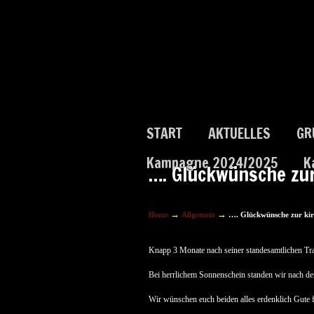
START
AKTUELLES
GR
Kampagne 2024/2025
K
…. Glückwünsche zur
→
→
Home
Allgemein
…. Glückwünsche zur kir
Knapp 3 Monate nach seiner standesamtlichen Tra
Bei herrlichem Sonnenschein standen wir nach der
Wir wünschen euch beiden alles erdenklich Gute