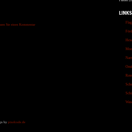
Fasnet 2
LINKS
Flag
assen Sie einen Kommentar
Förd
Hex
Moo
Nar
Omä
Rot
Sche
Schi
Wasc
ign by
pixelcode.de